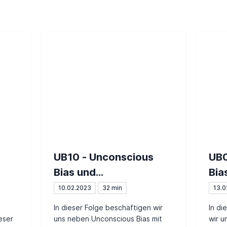
UB10 - Unconscious
UB0
Bias und
Bias
Diskriminierungen
All
10.02.2023
32 min
13.0
In dieser Folge beschäftigen wir
In di
eser
uns neben Unconscious Bias mit
wir u