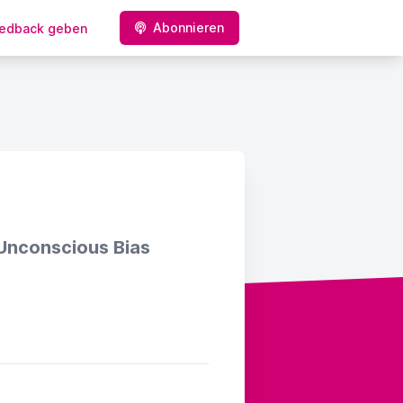
Abonnieren
edback geben
d Unconscious Bias