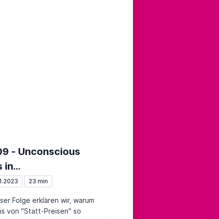
9 - Unconscious
 in
tagsentscheidungen
1.2023
23 min
eser Folge erklären wir, warum
ns von "Statt-Preisen" so