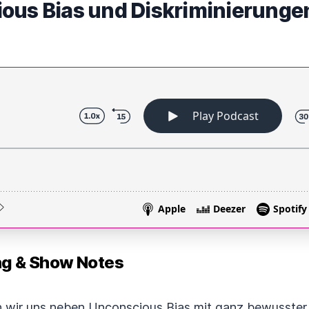
ous Bias und Diskriminierunge
 & Show Notes
n wir uns neben Unconscious Bias mit ganz bewusster 