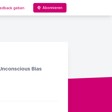
Abonnieren
edback geben
d Unconscious Bias